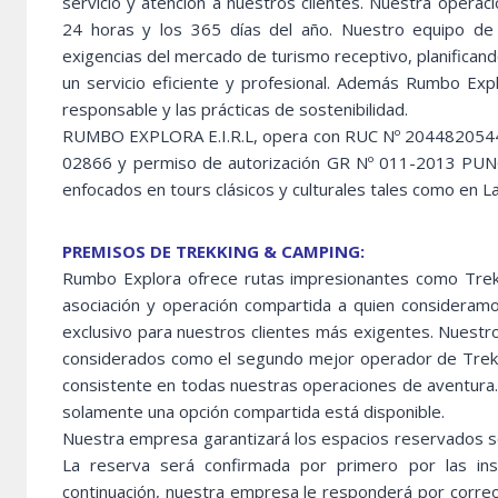
servicio y atención a nuestros clientes. Nuestra operac
24 horas y los 365 días del año. Nuestro equipo de e
exigencias del mercado de turismo receptivo, planifican
un servicio eficiente y profesional. Además Rumbo Ex
responsable y las prácticas de sostenibilidad.
RUMBO EXPLORA E.I.R.L, opera con RUC Nº 20448205445, 
02866 y permiso de autorización GR Nº 011-2013 PU
enfocados en tours clásicos y culturales tales como en La
PREMISOS DE TREKKING & CAMPING:
Rumbo Explora ofrece rutas impresionantes como Trekk
asociación y operación compartida a quien consideram
exclusivo para nuestros clientes más exigentes. Nuestr
considerados como el segundo mejor operador de Trekki
consistente en todas nuestras operaciones de aventura
solamente una opción compartida está disponible.
Nuestra empresa garantizará los espacios reservados s
La reserva será confirmada por primero por las inst
continuación, nuestra empresa le responderá por correo 