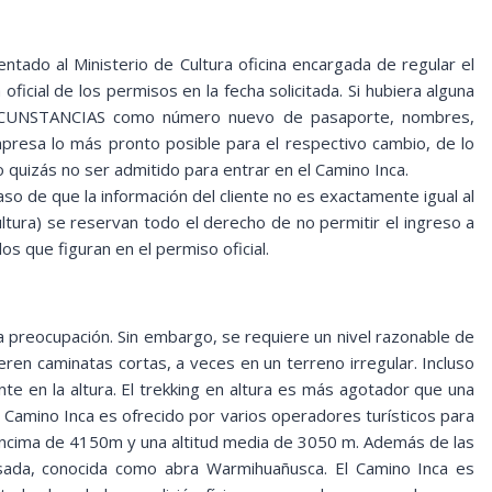
tado al Ministerio de Cultura oficina encargada de regular el
a oficial de los permisos en la fecha solicitada. Si hubiera alguna
CIRCUNSTANCIAS como número nuevo de pasaporte, nombres,
presa lo más pronto posible para el respectivo cambio, de lo
o quizás no ser admitido para entrar en el Camino Inca.
o de que la información del cliente no es exactamente igual al
ultura) se reservan todo el derecho de no permitir el ingreso a
os que figuran en el permiso oficial.
a preocupación. Sin embargo, se requiere un nivel razonable de
eren caminatas cortas, a veces en un terreno irregular. Incluso
te en la altura. El trekking en altura es más agotador que una
 Camino Inca es ofrecido por varios operadores turísticos para
ncima de 4150m y una altitud media de 3050 m. Además de las
asada, conocida como abra Warmihuañusca. El Camino Inca es