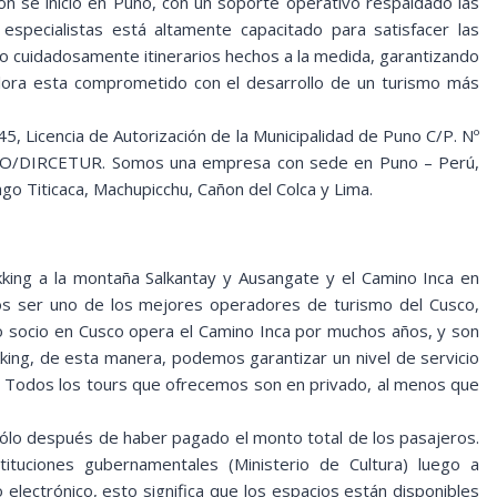
ión se inició en Puno, con un soporte operativo respaldado las
specialistas está altamente capacitado para satisfacer las
do cuidadosamente itinerarios hechos a la medida, garantizando
plora esta comprometido con el desarrollo de un turismo más
Licencia de Autorización de la Municipalidad de Puno C/P. Nº
NO/DIRCETUR. Somos una empresa con sede en Puno – Perú,
go Titicaca, Machupicchu, Cañon del Colca y Lima.
ing a la montaña Salkantay y Ausangate y el Camino Inca en
os ser uno de los mejores operadores de turismo del Cusco,
o socio en Cusco opera el Camino Inca por muchos años, y son
ng, de esta manera, podemos garantizar un nivel de servicio
. Todos los tours que ofrecemos son en privado, al menos que
ólo después de haber pagado el monto total de los pasajeros.
ituciones gubernamentales (Ministerio de Cultura) luego a
electrónico, esto significa que los espacios están disponibles