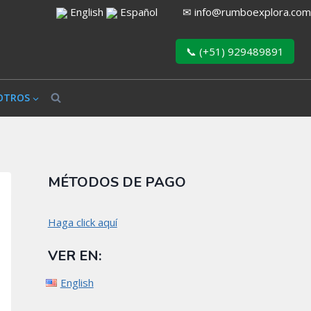
English
Español
✉
info@rumboexplora.com
📞 (+51) 929489891
OTROS
MÉTODOS DE PAGO
Haga click aquí
VER EN:
English