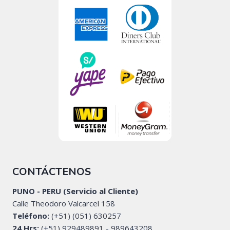
CONTÁCTENOS
PUNO - PERU (Servicio al Cliente)
Calle Theodoro Valcarcel 158
Teléfono:
(+51) (051) 630257
24 Hrs:
(+51) 929489891 - 989643208